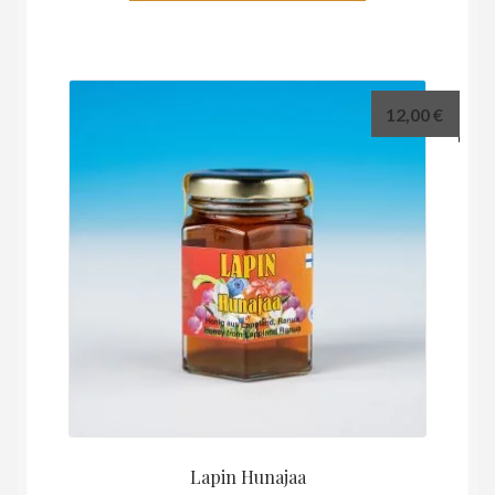
on
useampi
muunnelma.
Voit
12,00
€
tehdä
valinnat
tuotteen
sivulla.
Lapin Hunajaa