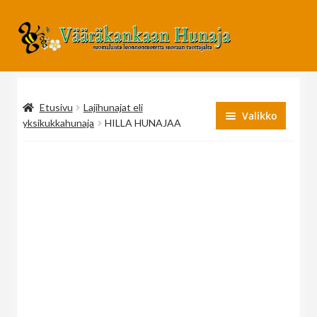
Siirry
Siirry
navigointiin
sisältöön
Etusivu
Lajihunajat eli
Valikko
yksikukkahunaja
HILLA HUNAJAA
Makuhunajat
Lajihunajat eli yksikukkahunaja
Monikukkahunajat
Lahjapakkaukset
Maustehunajat