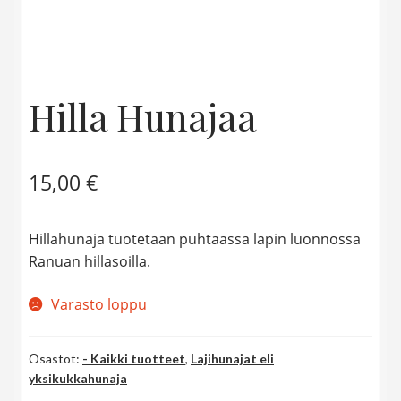
Hunajasinapit
Hillot ja hyytelöt
Hilla Hunajaa
Saunahunajat
15,00
€
Hillahunaja tuotetaan puhtaassa lapin luonnossa
Ranuan hillasoilla.
Varasto loppu
Osastot:
- Kaikki tuotteet
,
Lajihunajat eli
yksikukkahunaja