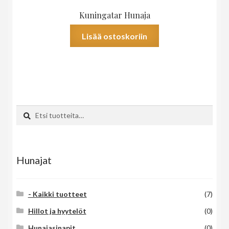
Kuningatar Hunaja
Lisää ostoskoriin
Etsi:
Haku
Hunajat
- Kaikki tuotteet
(7)
Hillot ja hyytelöt
(0)
Hunajasinapit
(0)