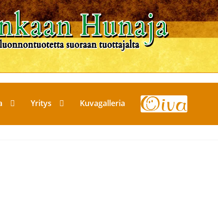
a
Yritys
Kuvagalleria