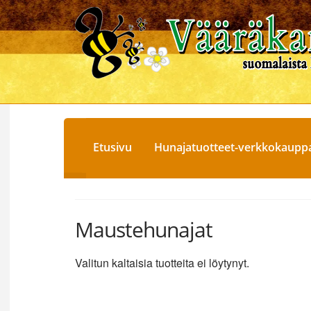
Siirry
Siirry
navigointiin
sisältöön
Etusivu
Hunajatuotteet-verkkokaupp
Maustehunajat
Valitun kaltaisia tuotteita ei löytynyt.