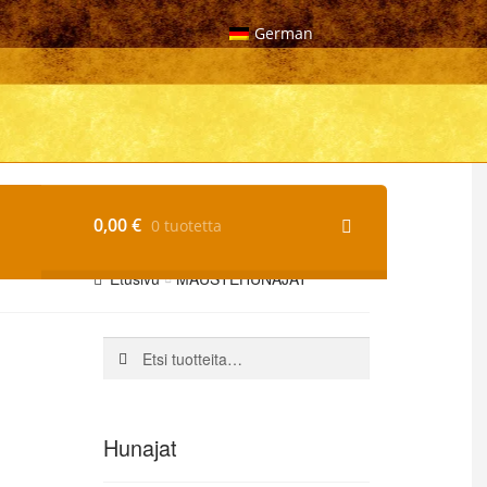
German
0,00
€
0 tuotetta
Etusivu
MAUSTEHUNAJAT
Etsi:
Haku
Hunajat