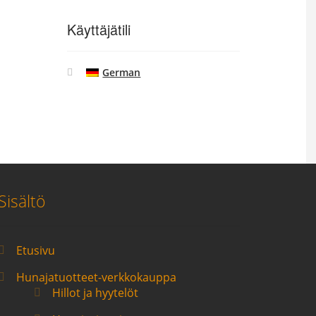
Käyttäjätili
German
Sisältö
Etusivu
Hunajatuotteet-verkkokauppa
Hillot ja hyytelöt