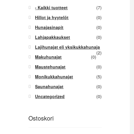
- Kaikki tuotteet
(7)
Hillot ja hyytelöt
(0)
Hunajasinapit
(0)
Lahjapakkaukset
(0)
Lajihunajat eli yksikukkahunaja
(2)
Makuhunajat
(0)
Maustehunajat
(0)
Monikukkahunajat
(5)
Saunahunajat
(0)
Uncategorized
(0)
Ostoskori