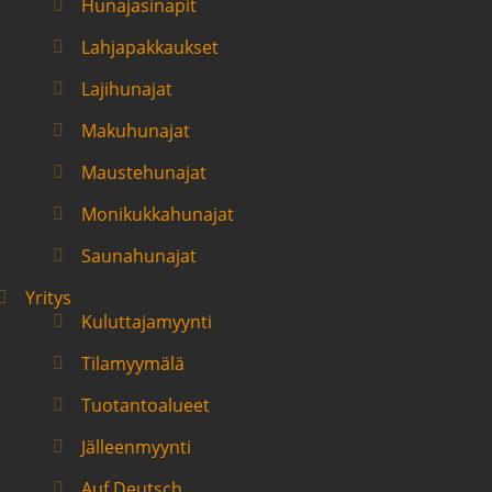
Hunajasinapit
Lahjapakkaukset
Lajihunajat
Makuhunajat
Maustehunajat
Monikukkahunajat
Saunahunajat
Yritys
Kuluttajamyynti
Tilamyymälä
Tuotantoalueet
Jälleenmyynti
Auf Deutsch