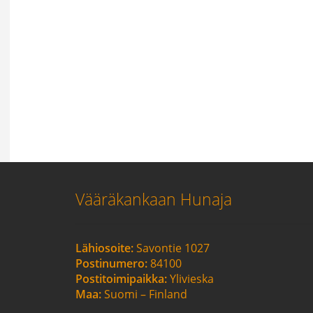
Vääräkankaan Hunaja
Lähiosoite:
Savontie 1027
Postinumero:
84100
Postitoimipaikka:
Ylivieska
Maa:
Suomi – Finland