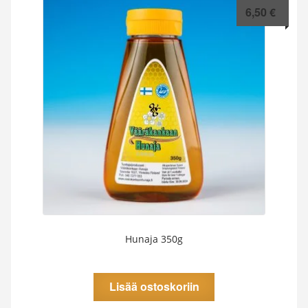
tehdä
6,50
€
valinnat
tuotteen
sivulla.
Hunaja 350g
Lisää ostoskoriin