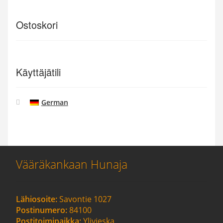
Ostoskori
Käyttäjätili
German
Vääräkankaan Hunaja
Lähiosoite:
Savontie 1027
Postinumero:
84100
Postitoimipaikka:
Ylivieska