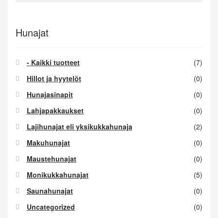
Hunajat
- Kaikki tuotteet
(7)
Hillot ja hyytelöt
(0)
Hunajasinapit
(0)
Lahjapakkaukset
(0)
Lajihunajat eli yksikukkahunaja
(2)
Makuhunajat
(0)
Maustehunajat
(0)
Monikukkahunajat
(5)
Saunahunajat
(0)
Uncategorized
(0)