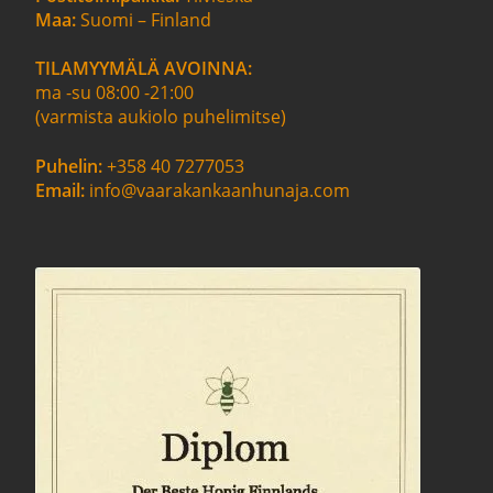
Maa:
Suomi – Finland
TILAMYYMÄLÄ AVOINNA:
ma -su 08:00 -21:00
(varmista aukiolo puhelimitse)
Puhelin:
+358 40 7277053
Email:
info@vaarakankaanhunaja.com