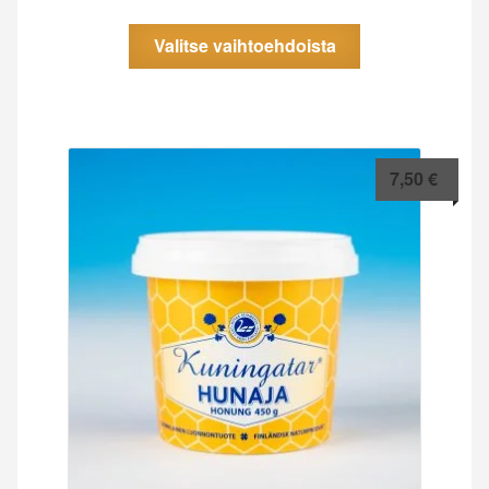
Tällä
Valitse vaihtoehdoista
tuotteella
on
useampi
muunnelma.
Voit
tehdä
7,50
€
valinnat
tuotteen
sivulla.