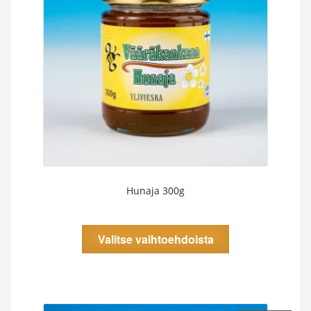
Hillot ja hyytelöt
Saunahunajat
Hunaja 300g
Tällä
Valitse vaihtoehdoista
tuotteella
on
useampi
muunnelma.
Voit