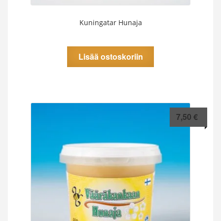
Kuningatar Hunaja
Lisää ostoskoriin
7,50
€