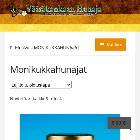
Siirry
Siirry
navigointiin
sisältöön
Valikko
Etusivu
MONIKUKKAHUNAJAT
Makuhunajat
Monikukkahunajat
Lajihunajat eli yksikukkahunaja
Monikukkahunajat
Näytetään kaikki 5 tulosta
Lahjapakkaukset
Maustehunajat
6,00
€
Hunajasinapit