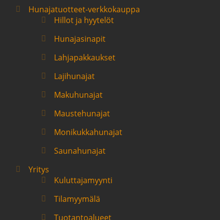
Hunajatuotteet-verkkokauppa
Hillot ja hyytelöt
Hunajasinapit
Lahjapakkaukset
Lajihunajat
Makuhunajat
Maustehunajat
Monikukkahunajat
Saunahunajat
Yritys
Kuluttajamyynti
Tilamyymälä
Tuotantoalueet