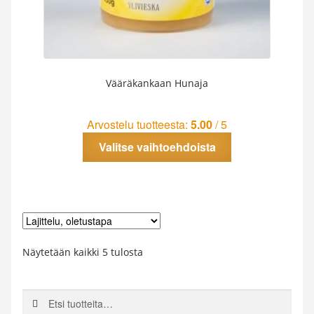
Vääräkankaan Hunaja
Arvostelu tuotteesta:
5.00
/ 5
Tällä
Valitse vaihtoehdoista
tuotteella
on
useampi
muunnelma.
Voit
tehdä
valinnat
Näytetään kaikki 5 tulosta
tuotteen
sivulla.
Etsi:
Haku