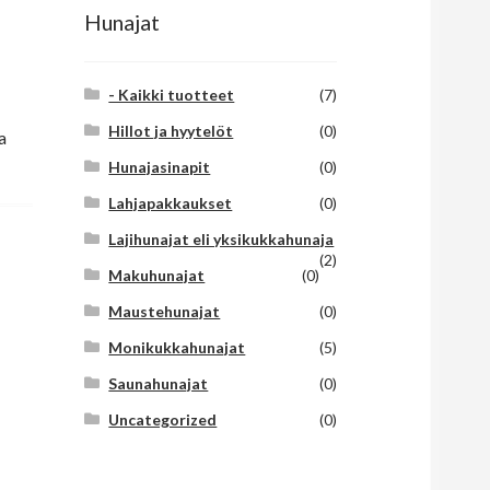
Hunajat
- Kaikki tuotteet
(7)
Hillot ja hyytelöt
(0)
a
Hunajasinapit
(0)
Lahjapakkaukset
(0)
Lajihunajat eli yksikukkahunaja
(2)
Makuhunajat
(0)
Maustehunajat
(0)
Monikukkahunajat
(5)
Saunahunajat
(0)
Uncategorized
(0)