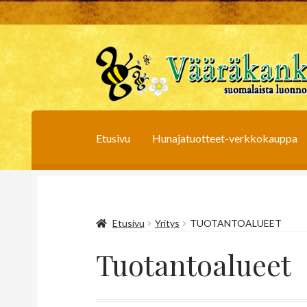
Siirry
Siirry
navigointiin
sisältöön
Etusivu
Hunajatuotteet-verkkokauppa
Etusivu
Yritys
TUOTANTOALUEET
Tuotantoalueet