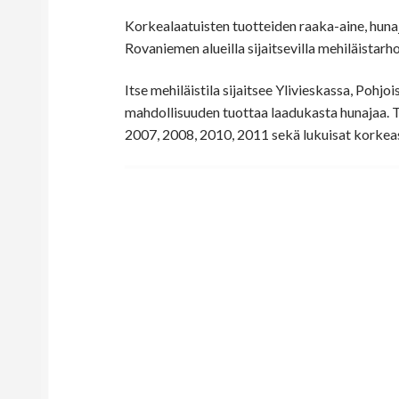
Korkealaatuisten tuotteiden raaka-aine, huna
Rovaniemen alueilla sijaitsevilla mehiläistarhoi
Itse mehiläistila sijaitsee Ylivieskassa, Pohj
mahdollisuuden tuottaa laadukasta hunajaa. T
2007, 2008, 2010, 2011 sekä lukuisat korkeas