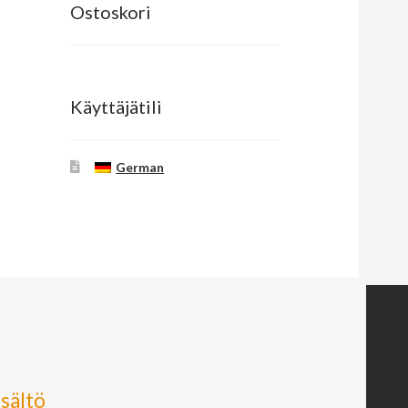
Ostoskori
Käyttäjätili
German
isältö