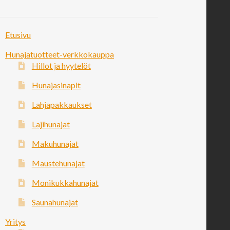
Etusivu
Hunajatuotteet-verkkokauppa
Hillot ja hyytelöt
Hunajasinapit
Lahjapakkaukset
Lajihunajat
Makuhunajat
Maustehunajat
Monikukkahunajat
Saunahunajat
Yritys