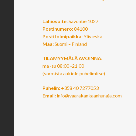
Lähiosoite:
Savontie 1027
Postinumero:
84100
Postitoimipaikka:
Ylivieska
Maa:
Suomi – Finland
TILAMYYMÄLÄ AVOINNA:
ma -su 08:00 -21:00
(varmista aukiolo puhelimitse)
Puhelin:
+358 40 7277053
Email:
info@vaarakankaanhunaja.com