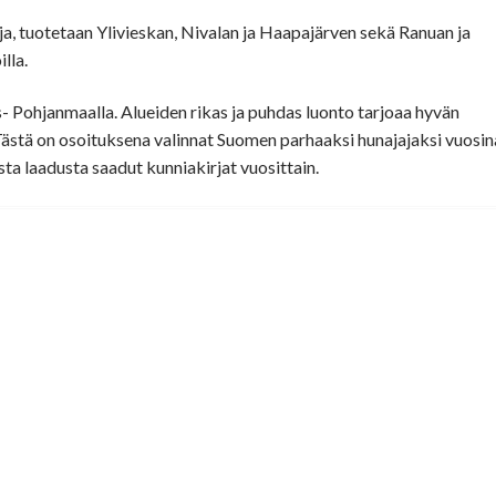
ja, tuotetaan Ylivieskan, Nivalan ja Haapajärven sekä Ranuan ja
lla.
ois- Pohjanmaalla. Alueiden rikas ja puhdas luonto tarjoaa hyvän
ästä on osoituksena valinnat Suomen parhaaksi hunajajaksi vuosin
ta laadusta saadut kunniakirjat vuosittain.